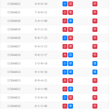
115044622
4+6+6=16
小
双
中
115044621
7+4+0=11
小
单
中
115044620
3+4+1=08
小
单
中
115044619
8+5+2=15
大
单
中
115044618
8+8+7=23
小
单
中
115044617
6+4+3=13
小
单
中
115044616
9+6+2=17
大
双
中
115044615
1+5+8=14
小
单
错
115044614
9+1+6=16
小
单
错
115044613
8+9+4=21
大
单
中
115044612
3+4+1=08
小
单
中
115044611
5+3+6=14
小
双
中
115044610
0+1+5=06
小
单
中