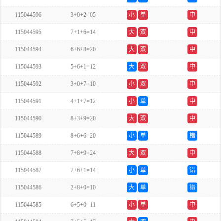
115044596
3+0+2=05
小
单
中
115044595
7+1+6=14
大
双
中
115044594
6+6+8=20
大
双
中
115044593
5+6+1=12
大
双
中
115044592
3+0+7=10
小
双
中
115044591
4+1+7=12
小
单
中
115044590
8+3+9=20
大
双
中
115044589
8+6+6=20
小
单
错
115044588
7+8+9=24
大
双
中
115044587
7+6+1=14
小
单
错
115044586
2+8+0=10
大
单
错
115044585
6+5+0=11
小
单
中