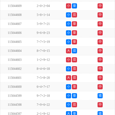
115044609
2+0+2=04
小
单
中
115044608
5+8+1=14
小
双
中
115044607
5+9+7=21
小
单
中
115044606
9+6+8=23
小
单
中
115044605
7+7+5=19
小
单
中
115044604
8+7+0=15
大
双
中
115044603
1+2+9=12
小
双
中
115044602
8+4+6=18
小
双
中
115044601
7+5+8=20
大
双
中
115044600
6+4+7=17
小
单
中
115044599
9+7+2=18
小
单
错
115044598
7+9+6=22
小
双
中
115044597
2+1+9=12
大
单
错