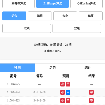
S8禄存算法
Z12Kappa算法
Q8Epsilon算法
组合
杀组
大小
单双
双项
双组
100期 正确：80 期 错误：20 期
正确率：80%
预测
走势
统计
期号
号码
预测
结果
115044625
---
小
单
---
115044624
0+6+2=08
小
单
中
115044623
3+4+2=09
小
单
中