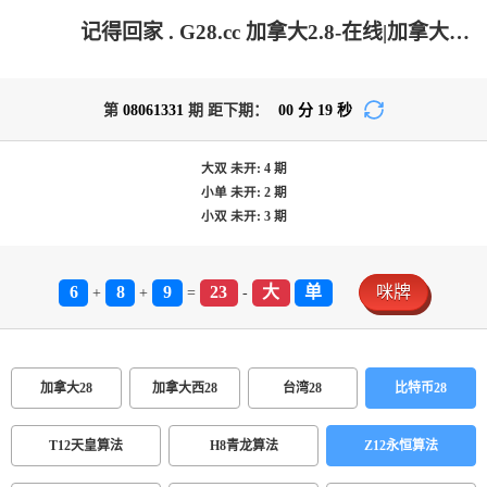
记得回家 . G28.cc 加拿大2.8-在线|加拿大在线咪牌|PC结果查询|加拿大2.8结果分析|加拿大2.8走势咪牌预测_火热优质的预测网站!
第
08061331
期 距下期：
00
分
19
秒
大双
未开:
4
期
小单
未开:
2
期
小双
未开:
3
期
6
8
9
23
大
单
咪牌
+
+
=
-
加拿大28
加拿大西28
台湾28
比特币28
T12天皇算法
H8青龙算法
Z12永恒算法