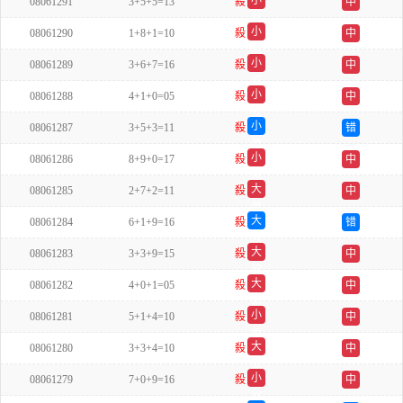
小
08061291
3+5+5=13
殺
中
双
小
08061290
1+8+1=10
殺
中
单
小
08061289
3+6+7=16
殺
中
双
小
08061288
4+1+0=05
殺
中
双
小
08061287
3+5+3=11
殺
错
单
小
08061286
8+9+0=17
殺
中
单
大
08061285
2+7+2=11
殺
中
单
大
08061284
6+1+9=16
殺
错
双
大
08061283
3+3+9=15
殺
中
双
大
08061282
4+0+1=05
殺
中
单
小
08061281
5+1+4=10
殺
中
单
大
08061280
3+3+4=10
殺
中
双
小
08061279
7+0+9=16
殺
中
双