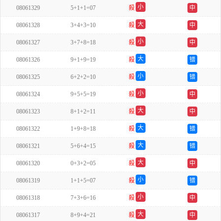
小
08061329
5+1+1=07
殺
中
双
大
08061328
3+4+3=10
殺
中
单
小
08061327
3+7+8=18
殺
中
单
大
08061326
9+1+9=19
殺
错
单
小
08061325
6+2+2=10
殺
错
双
小
08061324
9+5+5=19
殺
中
双
大
08061323
8+1+2=11
殺
中
双
大
08061322
1+9+8=18
殺
错
双
大
08061321
5+6+4=15
殺
错
单
大
08061320
0+3+2=05
殺
中
单
小
08061319
1+1+5=07
殺
错
单
小
08061318
7+3+6=16
殺
中
双
大
08061317
8+9+4=21
殺
中