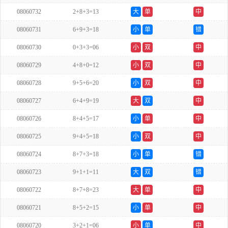
08060732
2+8+3=13
大
单
中
08060731
6+9+3=18
小
单
错
08060730
0+3+3=06
小
双
中
08060729
4+8+0=12
小
双
中
08060728
9+5+6=20
小
双
中
08060727
6+4+9=19
大
双
中
08060726
8+4+5=17
小
单
中
08060725
9+4+5=18
小
双
中
08060724
8+7+3=18
小
单
错
08060723
9+1+1=11
大
双
错
08060722
8+7+8=23
大
单
中
08060721
8+5+2=15
小
单
中
08060720
3+2+1=06
小
单
中