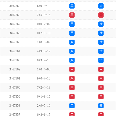
3467369
6+9+3=18
单
错
3467368
2+5+8=15
单
中
3467367
0+0+2=02
单
错
3467366
0+7+3=10
单
错
3467365
1+8+0=09
双
错
3467364
4+9+6=19
双
错
3467363
8+3+2=13
双
错
3467362
1+0+4=05
单
中
3467361
9+0+7=16
双
中
3467360
7+2+4=13
单
中
3467359
6+1+8=15
单
中
3467358
2+9+5=16
单
错
3467357
6+8+1=15
单
中