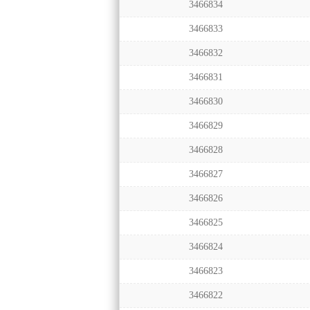
3466834
3466833
3466832
3466831
3466830
3466829
3466828
3466827
3466826
3466825
3466824
3466823
3466822