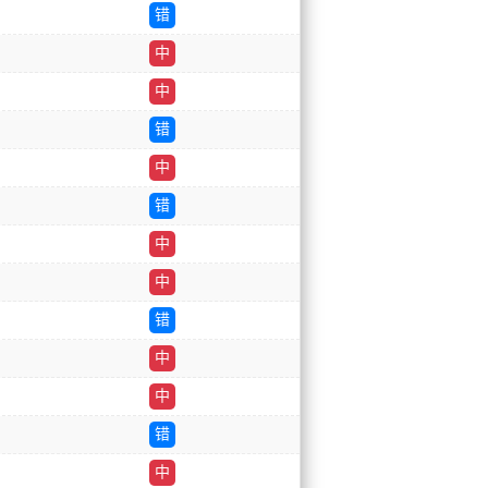
错
中
中
错
中
错
中
中
错
中
中
错
中