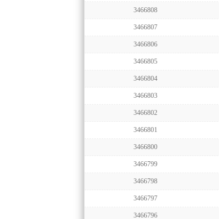
3466808
3466807
3466806
3466805
3466804
3466803
3466802
3466801
3466800
3466799
3466798
3466797
3466796