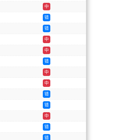
中
错
错
中
中
错
中
中
错
错
中
错
错