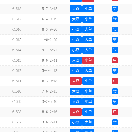
61618
5+7+3=15
大双
小单
错
61617
6+4+9=19
大双
小单
错
61616
8+3+9=20
小双
大单
错
61615
1+6+2=09
小双
大单
错
61614
9+7+6=22
小双
大单
错
61613
9+0+2=11
大双
小单
中
61612
5+4+4=13
小双
大单
错
61611
6+3+9=18
大双
小单
中
61610
7+6+2=15
大双
小单
错
61609
3+2+5=10
大双
小单
错
61608
8+6+2=16
大双
小单
中
61607
3+6+2=11
小双
大单
错