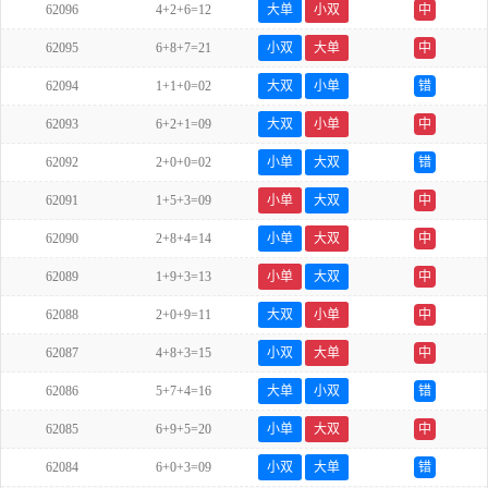
62096
4+2+6=12
大单
小双
中
62095
6+8+7=21
小双
大单
中
62094
1+1+0=02
大双
小单
错
62093
6+2+1=09
大双
小单
中
62092
2+0+0=02
小单
大双
错
62091
1+5+3=09
小单
大双
中
62090
2+8+4=14
小单
大双
中
62089
1+9+3=13
小单
大双
中
62088
2+0+9=11
大双
小单
中
62087
4+8+3=15
小双
大单
中
62086
5+7+4=16
大单
小双
错
62085
6+9+5=20
小单
大双
中
62084
6+0+3=09
小双
大单
错