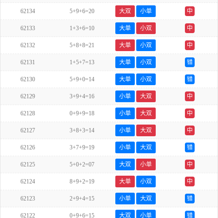
62134
5+9+6=20
大双
小单
中
62133
1+3+6=10
大单
小双
中
62132
5+8+8=21
大单
小双
中
62131
1+5+7=13
大单
小双
错
62130
5+9+0=14
大单
小双
错
62129
3+9+4=16
小单
大双
中
62128
0+9+9=18
小单
大双
中
62127
3+8+3=14
小单
大双
中
62126
3+7+9=19
小单
大双
错
62125
5+0+2=07
大双
小单
中
62124
8+9+2=19
大单
小双
中
62123
2+9+4=15
小单
大双
错
62122
0+9+6=15
大双
小单
错