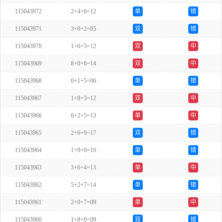
115043972
2+4+6=12
单
错
115043971
3+0+2=05
双
错
115043970
1+6+5=12
双
中
115043969
8+0+6=14
双
中
115043968
0+1+5=06
单
错
115043967
1+8+3=12
双
中
115043966
6+2+5=13
单
中
115043965
2+6+9=17
双
错
115043964
1+9+0=10
单
错
115043963
3+6+4=13
单
中
115043962
5+2+7=14
单
错
115043961
2+0+7=09
单
中
115043960
1+8+0=09
双
错