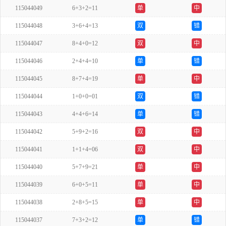
115044049
6+3+2=11
单
中
115044048
3+6+4=13
双
错
115044047
8+4+0=12
双
中
115044046
2+4+4=10
单
错
115044045
8+7+4=19
单
中
115044044
1+0+0=01
双
错
115044043
4+4+6=14
单
错
115044042
5+9+2=16
双
中
115044041
1+1+4=06
双
中
115044040
5+7+9=21
单
中
115044039
6+0+5=11
单
中
115044038
2+8+5=15
单
中
115044037
7+3+2=12
单
错