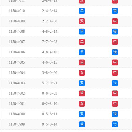
115044011
2+8+8=18
双
中
115044010
2+4+8=14
单
错
115044009
2+2+4=08
双
中
115044008
4+8+2=14
单
错
115044007
7+7+9=23
单
中
115044006
4+8+4=16
单
错
115044005
4+6+5=15
单
中
115044004
3+8+9=20
双
中
115044003
5+7+9=21
双
错
115044002
0+0+3=03
单
中
115044001
0+2+8=10
双
中
115044000
0+5+6=11
双
错
115043999
9+5+0=14
单
错