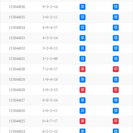
115044036
9+3+2=14
单
错
115044035
3+6+2=11
双
错
115044034
4+9+4=17
双
错
115044033
4+5+5=14
单
错
115044032
3+2+8=13
双
错
115044031
3+1+5=09
双
错
115044030
7+2+8=17
单
中
115044029
1+9+4=14
单
错
115044028
3+9+3=15
单
中
115044027
0+9+5=14
单
错
115044026
3+6+2=11
双
错
115044025
6+4+7=17
单
中
115044024
6+5+1=12
单
错