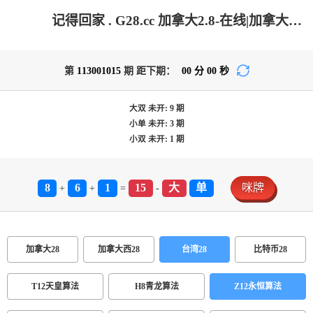
记得回家 . G28.cc 加拿大2.8-在线|加拿大在线咪牌|PC结果查询|加拿大2.8结果分析|加拿大2.8走势咪牌预测_火热优质的预测网站!
第
113001015
期 距下期：
00
分
00
秒
大双
未开:
9
期
小单
未开:
3
期
小双
未开:
1
期
8
6
1
15
大
单
咪牌
+
+
=
-
加拿大28
加拿大西28
台湾28
比特币28
T12天皇算法
H8青龙算法
Z12永恒算法