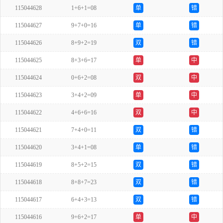
115044628
1+6+1=08
单
错
115044627
9+7+0=16
单
错
115044626
8+9+2=19
双
错
115044625
8+3+6=17
单
中
115044624
0+6+2=08
双
中
115044623
3+4+2=09
单
中
115044622
4+6+6=16
双
中
115044621
7+4+0=11
双
错
115044620
3+4+1=08
单
错
115044619
8+5+2=15
双
错
115044618
8+8+7=23
双
错
115044617
6+4+3=13
双
错
115044616
9+6+2=17
单
中