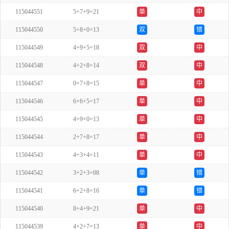
115044551
5+7+9=21
单
中
115044550
5+8+0=13
双
错
115044549
4+9+5=18
双
中
115044548
4+2+8=14
双
中
115044547
0+7+8=15
单
中
115044546
6+6+5=17
单
中
115044545
4+9+0=13
单
中
115044544
2+7+8=17
单
中
115044543
4+3+4=11
单
中
115044542
3+2+3=08
单
错
115044541
6+2+8=16
单
错
115044540
8+4+9=21
单
中
115044539
4+2+7=13
单
中