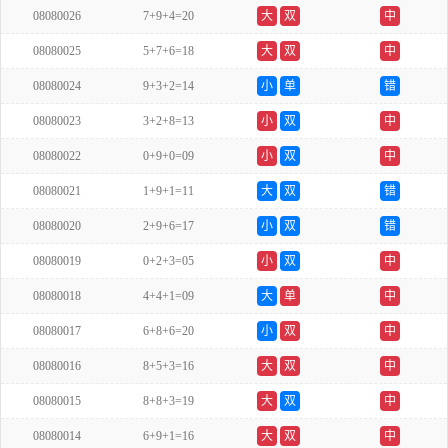
08080026
7+9+4=20
大
双
中
08080025
5+7+6=18
大
双
中
08080024
9+3+2=14
小
单
错
08080023
3+2+8=13
小
双
中
08080022
0+9+0=09
小
双
中
08080021
1+9+1=11
大
双
错
08080020
2+9+6=17
小
双
错
08080019
0+2+3=05
小
双
中
08080018
4+4+1=09
大
单
中
08080017
6+8+6=20
小
双
中
08080016
8+5+3=16
大
双
中
08080015
8+8+3=19
大
双
中
08080014
6+9+1=16
大
双
中