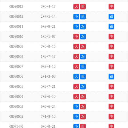
08080013
7+6+4=17
大
单
中
08080012
2+7+5=14
小
单
错
08080011
9+3+9=21
小
双
错
08080010
1+5+1=07
小
双
中
08080009
7+0+9=16
大
双
中
08080008
1+9+7=17
大
双
中
08080007
9+3+4=16
大
单
中
08080006
2+1+3=06
大
单
错
08080005
5+9+7=21
大
双
中
08080004
7+3+6=16
大
双
中
08080003
9+9+6=24
小
双
中
08080002
7+1+8=16
小
双
中
08071440
6+6+9=21
小
单
中