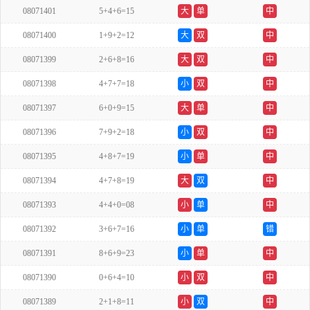
08071401
5+4+6=15
大
单
中
08071400
1+9+2=12
大
双
中
08071399
2+6+8=16
大
双
中
08071398
4+7+7=18
小
双
中
08071397
6+0+9=15
大
单
中
08071396
7+9+2=18
小
双
中
08071395
4+8+7=19
小
单
中
08071394
4+7+8=19
大
双
中
08071393
4+4+0=08
小
单
中
08071392
3+6+7=16
小
单
错
08071391
8+6+9=23
小
单
中
08071390
0+6+4=10
小
双
中
08071389
2+1+8=11
小
双
中