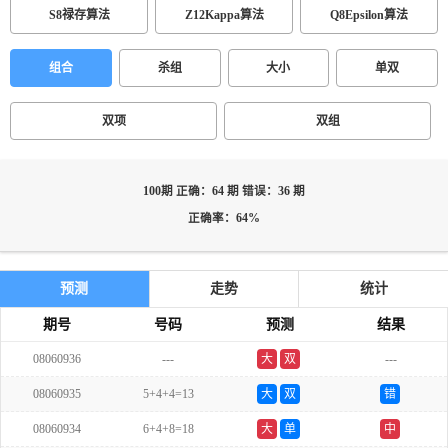
S8禄存算法
Z12Kappa算法
Q8Epsilon算法
组合
杀组
大小
单双
双项
双组
100期 正确：64 期 错误：36 期
正确率：64%
预测
走势
统计
期号
号码
预测
结果
08060936
---
大
双
---
08060935
5+4+4=13
大
双
错
08060934
6+4+8=18
大
单
中