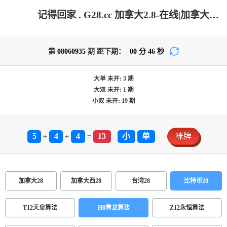
记得回家 . G28.cc 加拿大2.8-在线|加拿大在线咪牌|PC结果查询|加拿大2.8结果分析|加拿大2.8走势咪牌预测_火热优质的预测网站!
第
08060935
期 距下期：
00
分
46
秒
大单
未开:
3
期
大双
未开:
1
期
小双
未开:
19
期
5
4
4
13
小
单
咪牌
+
+
=
-
加拿大28
加拿大西28
台湾28
比特币28
T12天皇算法
H8青龙算法
Z12永恒算法