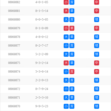
08060882
4+0+1=05
小
双
中
08060881
8+1+5=14
大
单
中
08060880
0+0+5=05
大
双
错
08060879
8+1+0=09
小
单
中
08060878
4+8+0=12
大
单
错
08060877
8+2+7=17
小
双
错
08060876
5+2+2=09
大
双
错
08060875
9+3+2=14
大
单
中
08060874
5+3+6=14
小
双
中
08060873
2+2+9=13
大
双
错
08060872
8+7+9=24
小
单
错
08060871
2+5+3=10
大
单
错
08060870
9+9+5=23
小
双
错