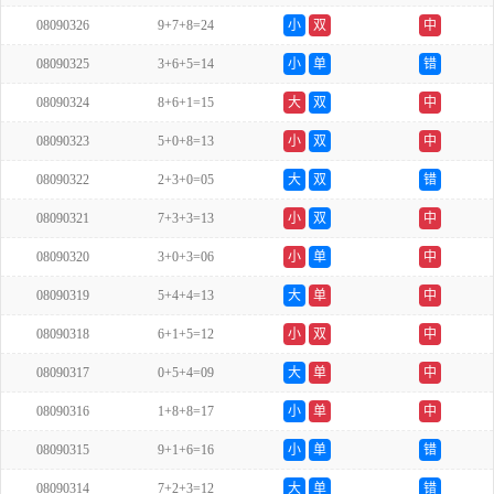
08090326
9+7+8=24
小
双
中
08090325
3+6+5=14
小
单
错
08090324
8+6+1=15
大
双
中
08090323
5+0+8=13
小
双
中
08090322
2+3+0=05
大
双
错
08090321
7+3+3=13
小
双
中
08090320
3+0+3=06
小
单
中
08090319
5+4+4=13
大
单
中
08090318
6+1+5=12
小
双
中
08090317
0+5+4=09
大
单
中
08090316
1+8+8=17
小
单
中
08090315
9+1+6=16
小
单
错
08090314
7+2+3=12
大
单
错