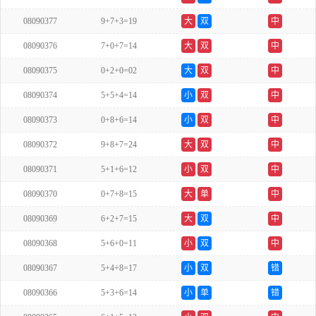
08090377
9+7+3=19
大
双
中
08090376
7+0+7=14
大
双
中
08090375
0+2+0=02
大
双
中
08090374
5+5+4=14
小
双
中
08090373
0+8+6=14
小
双
中
08090372
9+8+7=24
大
双
中
08090371
5+1+6=12
小
双
中
08090370
0+7+8=15
大
单
中
08090369
6+2+7=15
大
双
中
08090368
5+6+0=11
小
双
中
08090367
5+4+8=17
小
双
错
08090366
5+3+6=14
小
单
错