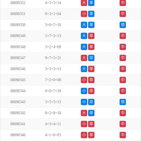
08090352
4+5+5=14
大
单
中
08090351
0+3+1=04
小
单
中
08090350
3+0+7=10
大
单
错
08090349
1+7+5=13
大
单
中
08090348
3+2+4=09
大
单
中
08090347
9+7+5=21
大
双
中
08090346
3+5+5=13
大
单
中
08090345
7+2+0=09
小
单
中
08090344
6+6+7=19
小
单
中
08090343
5+5+5=15
小
双
错
08090342
8+2+8=18
大
单
中
08090341
4+3+4=11
小
单
中
08090340
4+1+0=05
小
单
中