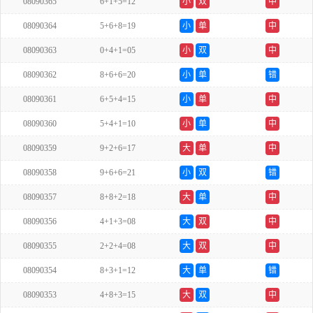
08090365
6+1+5=12
小
双
中
08090364
5+6+8=19
小
单
中
08090363
0+4+1=05
小
双
中
08090362
8+6+6=20
小
单
错
08090361
6+5+4=15
小
单
中
08090360
5+4+1=10
小
单
中
08090359
9+2+6=17
大
单
中
08090358
9+6+6=21
小
双
错
08090357
8+8+2=18
大
单
中
08090356
4+1+3=08
大
双
中
08090355
2+2+4=08
大
双
中
08090354
8+3+1=12
大
单
错
08090353
4+8+3=15
大
双
中