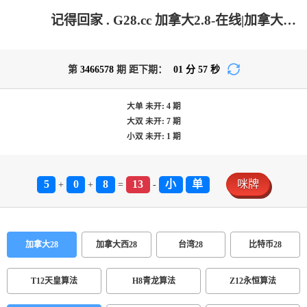
记得回家 . G28.cc 加拿大2.8-在线|加拿大在线咪牌|PC结果查询|加拿大2.8结果分析|加拿大2.8走势咪牌预测_火热优质的预测网站!
第
3466578
期 距下期：
01
分
57
秒
大单
未开:
4
期
大双
未开:
7
期
小双
未开:
1
期
5
0
8
13
小
单
咪牌
+
+
=
-
加拿大28
加拿大西28
台湾28
比特币28
T12天皇算法
H8青龙算法
Z12永恒算法