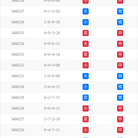
3466538
0+6+0=06
小
中
3466537
0+1+2=03
大
错
3466536
2+8+8=18
小
错
3466535
6+9+5=20
双
中
3466534
0+9+6=15
大
中
3466533
4+6+4=14
双
中
3466532
6+0+3=09
小
中
3466531
1+0+8=09
大
错
3466530
5+6+4=15
小
错
3466529
6+2+7=15
双
错
3466528
9+0+4=13
小
中
3466527
1+7+2=10
双
中
3466526
0+4+7=11
小
中