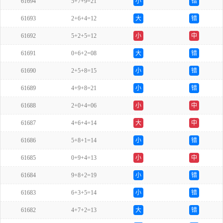
61694
5+7+9=21
小
错
61693
2+6+4=12
大
错
61692
5+2+5=12
小
中
61691
0+6+2=08
大
错
61690
2+5+8=15
小
错
61689
4+9+8=21
小
错
61688
2+0+4=06
小
中
61687
4+6+4=14
大
中
61686
5+8+1=14
小
错
61685
0+9+4=13
小
中
61684
9+8+2=19
小
错
61683
6+3+5=14
小
错
61682
4+7+2=13
大
错