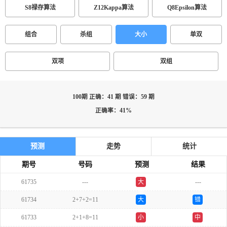
S8禄存算法
Z12Kappa算法
Q8Epsilon算法
组合
杀组
大小
单双
双项
双组
100期 正确：41 期 错误：59 期
正确率：41%
预测
走势
统计
期号
号码
预测
结果
61735
---
大
---
单
61734
2+7+2=11
大
错
61733
2+1+8=11
小
中