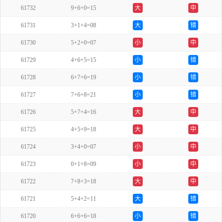
61732
9+6+0=15
大
中
61731
3+1+4=08
大
错
61730
5+2+0=07
小
中
61729
4+6+5=15
小
错
61728
6+7+6=19
小
错
61727
7+6+8=21
小
错
61726
5+7+4=16
大
中
61725
4+5+9=18
大
中
61724
3+4+0=07
小
中
61723
0+1+8=09
小
中
61722
7+8+3=18
大
中
61721
5+4+2=11
大
错
61720
6+6+6=18
小
错