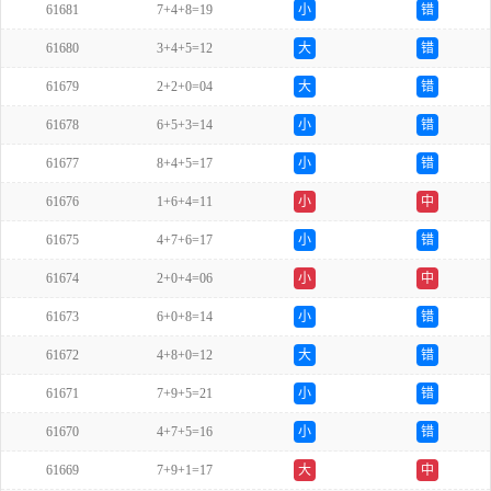
61681
7+4+8=19
小
错
61680
3+4+5=12
大
错
61679
2+2+0=04
大
错
61678
6+5+3=14
小
错
61677
8+4+5=17
小
错
61676
1+6+4=11
小
中
61675
4+7+6=17
小
错
61674
2+0+4=06
小
中
61673
6+0+8=14
小
错
61672
4+8+0=12
大
错
61671
7+9+5=21
小
错
61670
4+7+5=16
小
错
61669
7+9+1=17
大
中