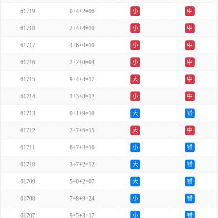
61719
0+4+2=06
小
中
61718
2+4+4=10
小
中
61717
4+6+0=10
小
中
61716
2+2+0=04
小
中
61715
9+4+4=17
大
中
61714
1+3+8=12
小
中
61713
0+1+9=10
大
错
61712
2+7+6=15
大
中
61711
6+7+3=16
小
错
61710
3+7+2=12
大
错
61709
5+0+2=07
大
错
61708
7+8+9=24
小
错
61707
9+5+3=17
小
错