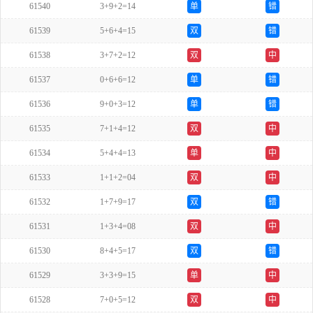
61540
3+9+2=14
单
错
61539
5+6+4=15
双
错
61538
3+7+2=12
双
中
61537
0+6+6=12
单
错
61536
9+0+3=12
单
错
61535
7+1+4=12
双
中
61534
5+4+4=13
单
中
61533
1+1+2=04
双
中
61532
1+7+9=17
双
错
61531
1+3+4=08
双
中
61530
8+4+5=17
双
错
61529
3+3+9=15
单
中
61528
7+0+5=12
双
中