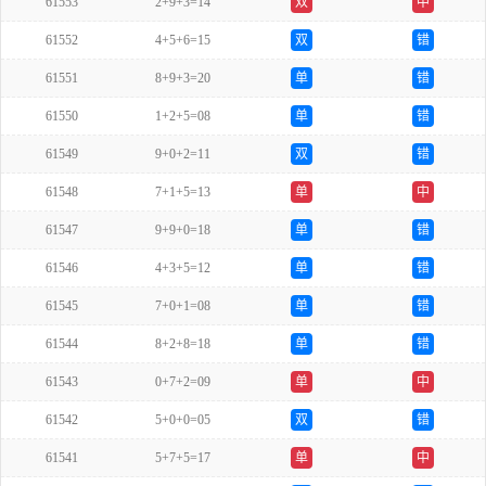
61553
2+9+3=14
双
中
61552
4+5+6=15
双
错
61551
8+9+3=20
单
错
61550
1+2+5=08
单
错
61549
9+0+2=11
双
错
61548
7+1+5=13
单
中
61547
9+9+0=18
单
错
61546
4+3+5=12
单
错
61545
7+0+1=08
单
错
61544
8+2+8=18
单
错
61543
0+7+2=09
单
中
61542
5+0+0=05
双
错
61541
5+7+5=17
单
中