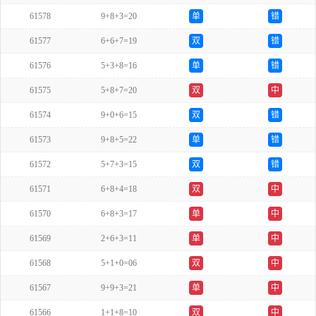
61578
9+8+3=20
单
错
61577
6+6+7=19
双
错
61576
5+3+8=16
单
错
61575
5+8+7=20
双
中
61574
9+0+6=15
双
错
61573
9+8+5=22
单
错
61572
5+7+3=15
双
错
61571
6+8+4=18
双
中
61570
6+8+3=17
单
中
61569
2+6+3=11
单
中
61568
5+1+0=06
双
中
61567
9+9+3=21
单
中
61566
1+1+8=10
双
中