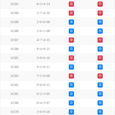
61591
8+2+4=14
双
中
61590
5+7+4=16
双
中
61589
2+0+6=08
单
错
61588
2+6+1=09
双
错
61587
4+7+4=15
单
中
61586
8+4+9=21
双
错
61585
3+9+6=18
双
中
61584
9+2+0=11
双
错
61583
7+2+0=09
单
中
61582
0+6+9=15
双
错
61581
0+2+3=05
双
错
61580
0+4+3=07
双
错
61579
5+6+9=20
单
错