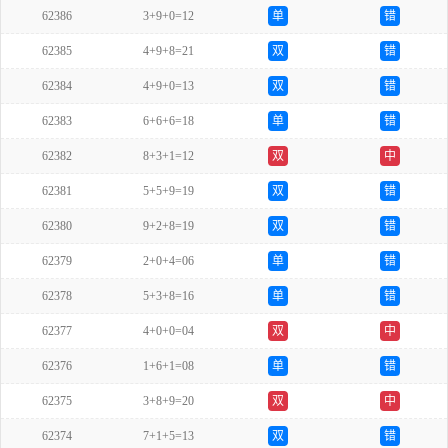
62386
3+9+0=12
单
错
62385
4+9+8=21
双
错
62384
4+9+0=13
双
错
62383
6+6+6=18
单
错
62382
8+3+1=12
双
中
62381
5+5+9=19
双
错
62380
9+2+8=19
双
错
62379
2+0+4=06
单
错
62378
5+3+8=16
单
错
62377
4+0+0=04
双
中
62376
1+6+1=08
单
错
62375
3+8+9=20
双
中
62374
7+1+5=13
双
错