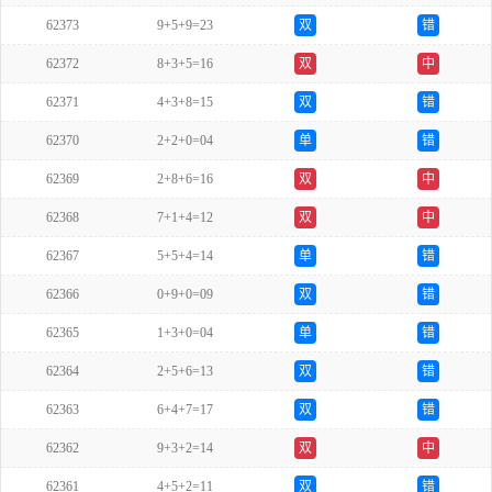
62373
9+5+9=23
双
错
62372
8+3+5=16
双
中
62371
4+3+8=15
双
错
62370
2+2+0=04
单
错
62369
2+8+6=16
双
中
62368
7+1+4=12
双
中
62367
5+5+4=14
单
错
62366
0+9+0=09
双
错
62365
1+3+0=04
单
错
62364
2+5+6=13
双
错
62363
6+4+7=17
双
错
62362
9+3+2=14
双
中
62361
4+5+2=11
双
错