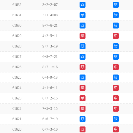
61632
3+2+2=07
双
错
61631
3+1+4=08
单
错
61630
8+7+6=21
双
错
61629
4+2+5=11
单
中
61628
9+7+3=19
双
错
61627
6+8+7=21
双
错
61626
8+7+1=16
双
中
61625
0+4+9=13
双
错
61624
4+1+6=11
单
中
61623
6+7+2=15
单
中
61622
7+5+3=15
单
中
61621
6+6+7=19
双
错
61620
0+7+3=10
双
中