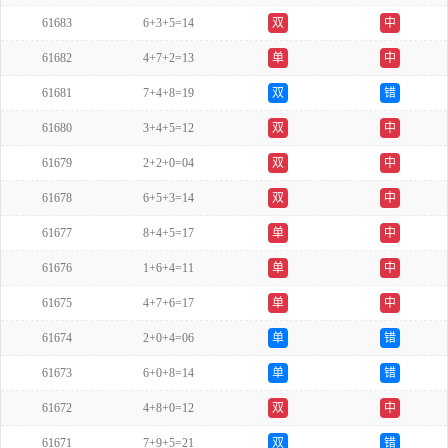
61683
6+3+5=14
双
中
61682
4+7+2=13
单
中
61681
7+4+8=19
双
错
61680
3+4+5=12
双
中
61679
2+2+0=04
双
中
61678
6+5+3=14
双
中
61677
8+4+5=17
单
中
61676
1+6+4=11
单
中
61675
4+7+6=17
单
中
61674
2+0+4=06
单
错
61673
6+0+8=14
单
错
61672
4+8+0=12
双
中
61671
7+9+5=21
双
错