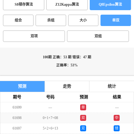
S8禄存算法
Z12Kappa算法
Q8Epsilon算法
组合
杀组
大小
单双
双项
双组
100期 正确：53 期 错误：47 期
正确率：53%
预测
走势
统计
期号
号码
预测
结果
61699
---
单
---
61698
0+1+7=08
双
中
61697
5+2+6=13
双
错